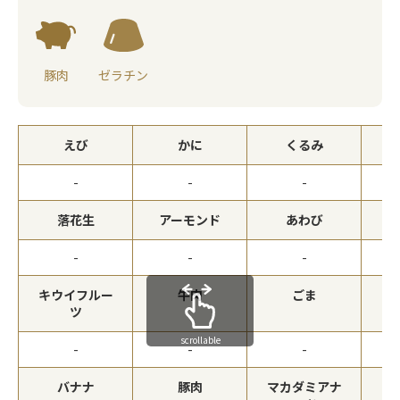
豚肉
ゼラチン
えび
かに
くるみ
-
-
-
落花生
アーモンド
あわび
-
-
-
キウイフルー
牛肉
ごま
ツ
scrollable
-
-
-
バナナ
豚肉
マカダミアナ