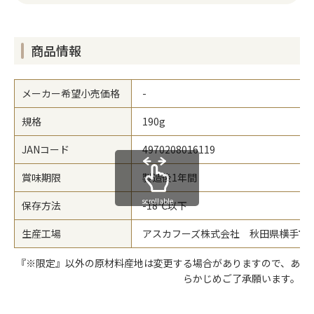
商品情報
メーカー希望小売価格
-
規格
190g
JANコード
4970208016119
賞味期限
製造後1年間
scrollable
保存方法
-18℃以下
生産工場
アスカフーズ株式会社 秋田県横手市平
『※限定』以外の原材料産地は変更する場合がありますので、あ
らかじめご了承願います。