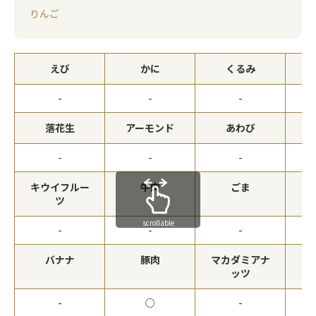
りんご
えび
かに
くるみ
-
-
-
落花生
アーモンド
あわび
-
-
-
キウイフルー
牛肉
ごま
ツ
scrollable
-
-
-
バナナ
豚肉
マカダミアナ
ッツ
-
○
-