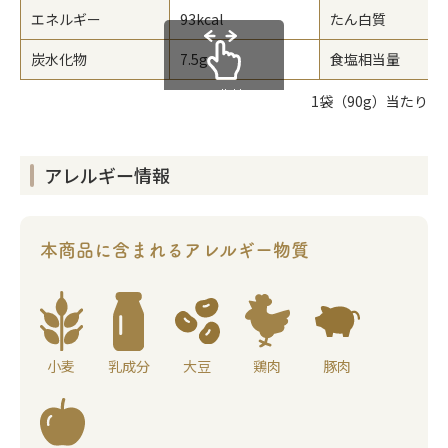
エネルギー
93kcal
たん白質
炭水化物
7.5g
食塩相当量
scrollable
1袋（90g）当たり
アレルギー情報
本商品に含まれる
アレルギー物質
小麦
乳成分
大豆
鶏肉
豚肉