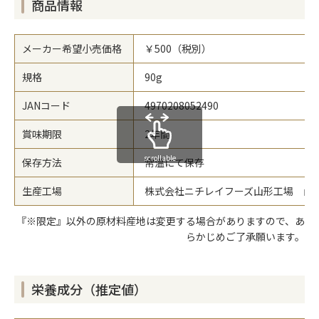
商品情報
メーカー希望小売価格
￥500（税別）
規格
90g
JANコード
4970208052490
賞味期限
2年間
scrollable
保存方法
常温にて保存
生産工場
株式会社ニチレイフーズ山形工場 山形県
『※限定』以外の原材料産地は変更する場合がありますので、あ
らかじめご了承願います。
栄養成分（推定値）